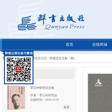
首页
在线商城
当前位置：
图书 >
潘光旦日记—民盟历史文献（精）
相关图书
李公朴研究论文集
作者：李公朴研究会
出版时间：2016-10-01
-
查看