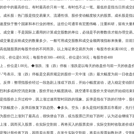
的价中的最高价位。有时最高价只有一笔，有时也不止一笔。最低价是指当日所成交
、成长股：热门股是指交易量大、流通性强、股价变动幅度较大的股票。成长股是指
速度快于整个国家和本行业的增长。这些公司通常有宏图伟略，注重科研，留有大量
、成交量：手是国际上通用的计算成交股数的单位，必须是手的整数倍才能办理交易。目
成交量是反映成交的数量多少。一般可用成交股数和成交金额两项指标来衡量。目前
高低随股票的每股市价的不同而异。以上海证券交易所为例：每股市价未满100元，价位是0.
00元，价位是0.30元；每股市价300—400元，价位是0.50元；每股市价400
上，价位是1.00元。◆涨跌、涨（跌）停板：涨跌是以每天的收盘价与前一天的收
”“-”号表示。涨（跌）停板是交易所规定的股价一天中涨（跌）最大幅度为前一日收
、反弹：整理指股价经过一段急剧上涨或下跌后，开始小幅度波动，进入稳定变动阶
烈利多或利空消息刺激，股价开始大幅度跳动。跳空通常在股价大变动的开始或结束
是指股价上升过程中，因上涨过速而暂时回跌的现象。反弹是指在下跌的行情中，股
下跌幅度小，反弹后恢复下跌趋势。◆多头、空头：多头是指对股票后市看好，先行
为股价已上涨到了最高点，很快便会下跌，或当股票已开始下跌时，认为还会继续下
上涨，因而买入股票，在实际交割前，再将买入的股票卖掉，实际交割时收取差价或
是预计股价将下跌，因而卖出股票，在发生实际交割前，将卖出股票如数补进，交割