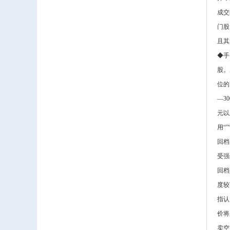
成交
门股
且其
◆手
股。
位的
—3
元以
用“
回档
受强
回档
度较
指认
价将
卖空