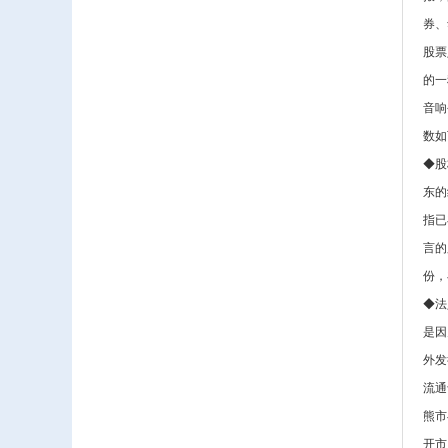
券、
股票
的一
音响
数如
◆股
东的
指已
言的
份，
◆法
是因
外发
流通
熊市
开市