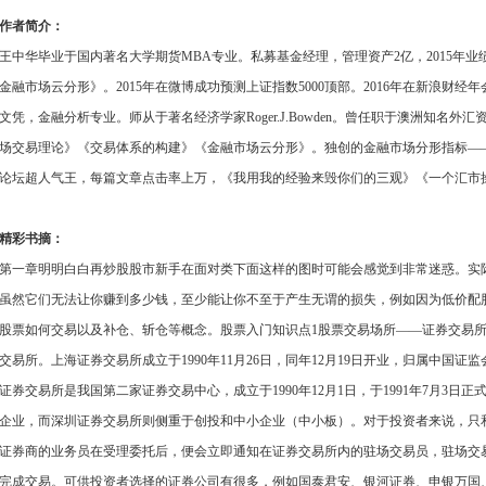
作者简介：
王中华毕业于国内著名大学期货MBA专业。私募基金经理，管理资产2亿，2015年业
金融市场云分形》。2015年在微博成功预测上证指数5000顶部。2016年在新浪财
文凭，金融分析专业。师从于著名经济学家Roger.J.Bowden。曾任职于澳洲知
场交易理论》《交易体系的构建》《金融市场云分形》。独创的金融市场分形指标——
论坛超人气王，每篇文章点击率上万，《我用我的经验来毁你们的三观》《一个汇市
精彩书摘：
第一章明明白白再炒股股市新手在面对类下面这样的图时可能会感觉到非常迷惑。实
虽然它们无法让你赚到多少钱，至少能让你不至于产生无谓的损失，例如因为低价配
股票如何交易以及补仓、斩仓等概念。股票入门知识点1股票交易场所——证券交易
交易所。上海证券交易所成立于1990年11月26日，同年12月19日开业，归属中国
证券交易所是我国第二家证券交易中心，成立于1990年12月1日，于1991年7月3
企业，而深圳证券交易所则侧重于创投和中小企业（中小板）。对于投资者来说，只
证券商的业务员在受理委托后，便会立即通知在证券交易所内的驻场交易员，驻场交
完成交易。可供投资者选择的证券公司有很多，例如国泰君安、银河证券、申银万国