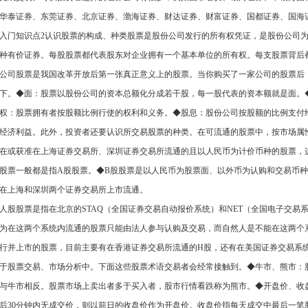
华泰证券、东莞证券、北京证券、渤海证券、财达证券、财富证券、国都证券、国海
入门知识点2认识股票的构成、种类股票是股份公司发行的所有权凭证，是股份公司
种有价证券。每股股票都代表股东对企业拥有一个基本单位的所有权。每支股票背后
公司股票是我国改革开放后第一张真正意义上的股票。当你购买了一家公司的股票后
下。◆面：股票以股份公司的资本总额化分成若干股，每一股代表的资本额就是面。
权：股票拥有者按股额比例行使的权利和义务。◆股息：股份公司按股额的比例支付
经济利益。此外，投资者还要认识所交易股票的种类。在可流通的股票中，按市场属
在或获准在上海证券交易所、深圳证券交易所流通的且以人民币为计价币种的股票，
股票一般都是指A股股票。◆B股股票是以人民币为股票面、以外币为认购和交易币
在上海和深圳两个证券交易所上市流通。
人股股票是指在北京的STAQ（全国证券交易自动报价系统）和NET（全国电子交
为在这两个系统内流通的股票只能由法人参与认购及交易，而自然人是不能在这两个
行并上市的股票，目前主要有在香港证券交易所流通的H股，还有在美国证券交易系
于股票交易、市场分析中。下面这些股票术语交易者会经常接触到。◆牛市、熊市：
与牛市相反。股票市场上卖出者多于买入者，股市行情看跌称为熊市。◆开盘价、收
后30分钟内无成交价，则以前日的收盘价作为开盘价。收盘价指每天成交中最后一