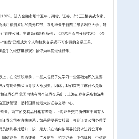
绩150%。进入金融市场十五年，期货、证券、外汇三栖实战专家。
经年会成功预测原油30美元底部。袁刚毕业于新西兰维多利亚大学，研
名外汇资产管理公司。主讲高端课程系列：《混沌理论与分形技术》《金
“形线”已经成为个人和机构交易员不可多得的交易工具。
操盘手的经济世界观》被评为年度最佳精华。
际上，在投资股票前，一些人忽视了先学习一些基础知识的重要
股没有现金购买而导致大额损失。因此，我们首先了解什么是股
所和证券公司我国内地有两个证券交易所：上海证券交易所和深圳
证监会直接管理，是我国目前最大的证券交易中心。
日正式营业。两市的交易品种稍有差别，上海证券交易所侧重于国有大
和证券公司有直接联系，如果需要买卖股票，可到证券公司办理委
易员接到委托通知，按一定方式在场内依照委托要求进行公开申
、国信证券、海通证券、广发证券、招商证券、中信建投、中信证