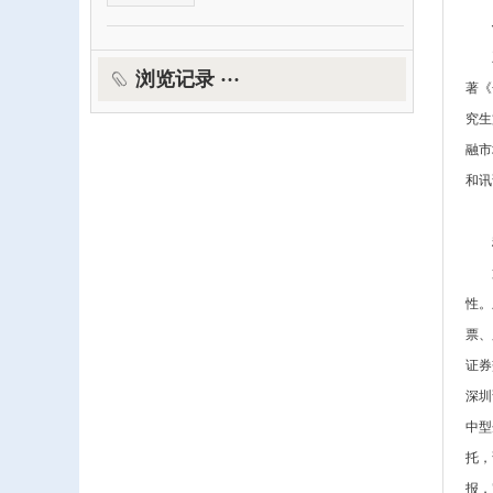
浏览记录 ···
著《
究生
融市
和讯
性。
票、
证券
深圳
中型
托，
报，