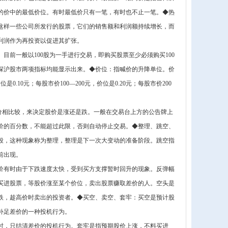
的价中的最低价位。有时最低价只有一笔，有时也不止一笔。◆热
这样一些公司所发行的股票，它们的销售额和利润额持续增长，而
利润作为再投资以促进其扩张。
前一般以100股为一手进行交易，即购买股票至少必须购买100
深沪股市两项指标均能显示出来。◆价位：指喊价的升降单位。价
10元；每股市价100—200元，价位是0.20元；每股市价200
盘价相比较，来决定股价是涨还是跌。一般在交易台上方的公告牌上
盘价的百分数，不能超过此限，否则自动停止交易。◆整理、跳空、
段，这种现象称为整理，整理是下一次大变动的准备阶段。跳空指
前出现。
价有时由于下跌速度太快，受到买方支撑暂时回升的现象。反弹幅
买进股票，等股价涨至某个价位，卖出股票赚取差价的人。空头是
跌，趁高价时卖出的投资者。◆买空、卖空、套牢：买空是预计股
补足差价的一种投机行为。
时，只结清差价的投机行为。套牢是指预期股价上涨，不料买进