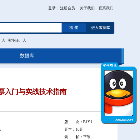
登录
|
注册会员
关于我们
联系我们
。人
南怀瑾。人
数据库
票入门与实战技术指南
版 次：B1Y1
6
开本：16开
装 帧：平装