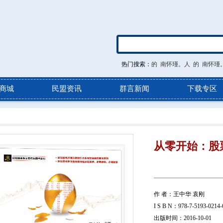
热门搜索：
的
南怀瑾。人
的
南怀瑾
商城
民盟资讯
群言新闻
下载专区
从零开始：股
作 者：王中华 袁刚
I S B N：978-7-5193-0214-
出版时间：2016-10-01