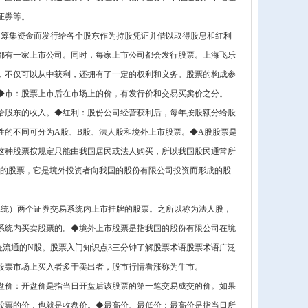
证券等。
为筹集资金而发行给各个股东作为持股凭证并借以取得股息和红利
都有一家上市公司。同时，每家上市公司都会发行股票。上海飞乐
，不仅可以从中获利，还拥有了一定的权利和义务。股票的构成参
◆市：股票上市后在市场上的价，有发行价和交易买卖价之分。
给股东的收入。◆红利：股份公司经营获利后，每年按股额分给股
性的不同可分为A股、B股、法人股和境外上市股票。◆A股股票是
这种股票按规定只能由我国居民或法人购买，所以我国股民通常所
种的股票，它是境外投资者向我国的股份有限公司投资而形成的股
易系统）两个证券交易系统内上市挂牌的股票。之所以称为法人股，
系统内买卖股票的。◆境外上市股票是指我国的股份有限公司在境
统流通的N股。股票入门知识点3三分钟了解股票术语股票术语广泛
股票市场上买入者多于卖出者，股市行情看涨称为牛市。
盘价：开盘价是指当日开盘后该股票的第一笔交易成交的价。如果
笔股票的价，也就是收盘价。◆最高价、最低价：最高价是指当日所