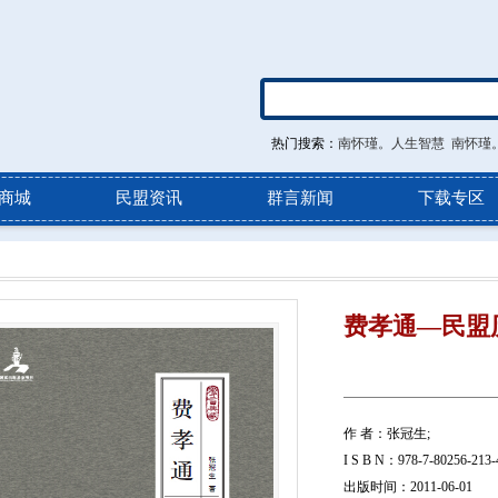
热门搜索：
南怀瑾。人生智慧
南怀瑾
商城
民盟资讯
群言新闻
下载专区
费孝通—民盟
作 者：张冠生;
I S B N：978-7-80256-213-
出版时间：2011-06-01