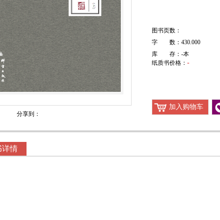
图书页数：
字 数：430.000
库 存：
-
本
-
纸质书价格：
加入购物车
分享到：
书详情