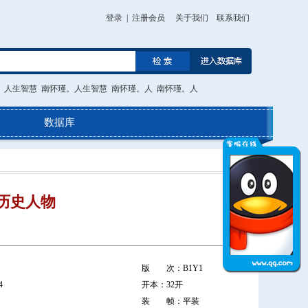
登录
|
注册会员
关于我们
联系我们
。人生智慧
南怀瑾。人生智慧
南怀瑾。人
南怀瑾。人
数据库
历史人物
版 次：B1Y1
4
开本：32开
装 帧：平装