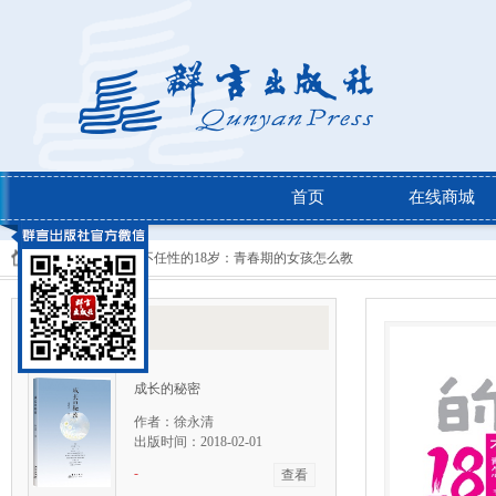
首页
在线商城
当前位置：
图书 >
不任性的18岁：青春期的女孩怎么教
相关图书
成长的秘密
作者：徐永清
出版时间：2018-02-01
-
查看