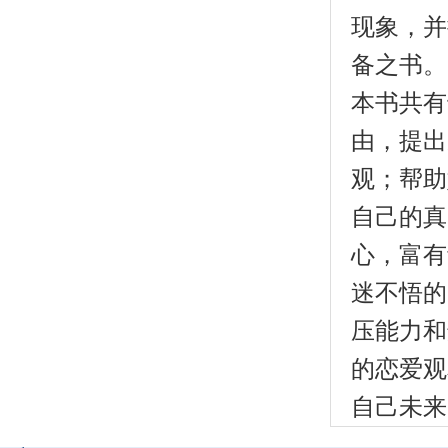
现象，并
备之书。
本书共有
由，提出
观；帮助
自己的真
心，富有
迷不悟的
压能力和
的恋爱观
自己未来