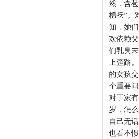
然，含苞
棉袄”。
知，她们
欢依赖父
们乳臭未
上歪路。
的女孩交
个重要问
对于家有
岁，怎么
自己无话
也看不惯