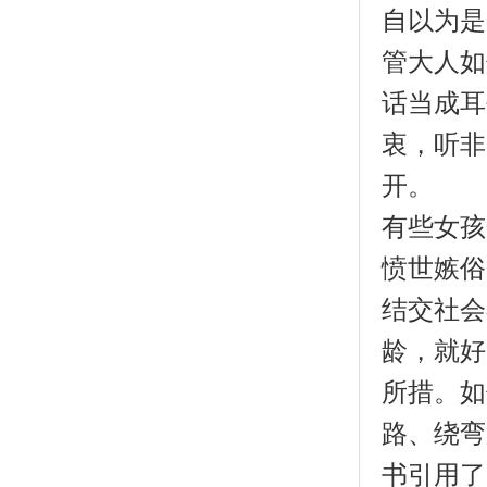
自以为是
管大人如
话当成耳
衷，听非
开。
有些女孩
愤世嫉俗
结交社会
龄，就好
所措。如
路、绕弯
书引用了